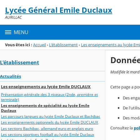
Panneau de gestion des cookies
Lycée Général Emile Duclaux
Menu de la rubrique
Contenu
AURILLAC
MENU
Vous êtes ici :
Accueil
›
L'établissement
›
Les enseignements au lycée E
Donnée
L'établissement
Modifiée le mard
Actualités
Les enseignements au lycée Emile DUCLAUX
Cette page a pou
Présentation générale des 3 niveaux (2nde, première et
Des enga
terminale)
Les enseignements de spécialité au lycée Emile
De l'util
Duclaux
Les parcours langues au lycée Emile Duclaux et Bachibac
Des modal
Les enseignements optionnels du lycée Emile DUCLAUX
Consultez la
po
Les sections Bachibac, allemand euro et anglais euro
Les sections sportives football au lycée Emile Duclaux