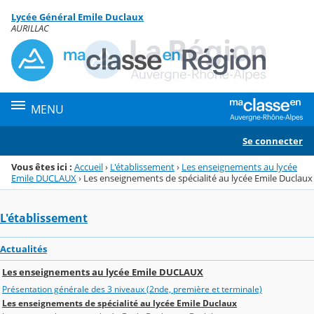
Panneau de gestion des cookies
Lycée Général Emile Duclaux
Menu de la rubrique
Contenu
AURILLAC
MENU
Se connecter
Vous êtes ici :
Accueil
›
L'établissement
›
Les enseignements au lycée
Emile DUCLAUX
›
Les enseignements de spécialité au lycée Emile Duclaux
L'établissement
Actualités
Les enseignements au lycée Emile DUCLAUX
Présentation générale des 3 niveaux (2nde, première et terminale)
Les enseignements de spécialité au lycée Emile Duclaux