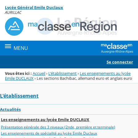
Panneau de gestion des cookies
Lycée Général Emile Duclaux
Menu de la rubrique
Contenu
AURILLAC
MENU
Se connecter
Vous êtes ici :
Accueil
›
L'établissement
›
Les enseignements au lycée
Emile DUCLAUX
›
Les sections Bachibac, allemand euro et anglais euro
L'établissement
Actualités
Les enseignements au lycée Emile DUCLAUX
Présentation générale des 3 niveaux (2nde, première et terminale)
Les enseignements de spécialité au lycée Emile Duclaux