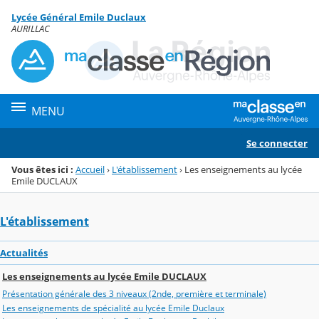
Panneau de gestion des cookies
Lycée Général Emile Duclaux
Menu de la rubrique
Contenu
AURILLAC
MENU
Se connecter
Vous êtes ici :
Accueil
›
L'établissement
›
Les enseignements au lycée
Emile DUCLAUX
L'établissement
Actualités
Les enseignements au lycée Emile DUCLAUX
Présentation générale des 3 niveaux (2nde, première et terminale)
Les enseignements de spécialité au lycée Emile Duclaux