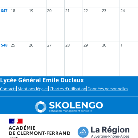
S47
18
19
20
21
22
23
24
S48
25
26
27
28
29
30
1
Lycée Général Emile Duclaux
Contacts
Mentions légales
Chartes d'utilisation
Données personnelles