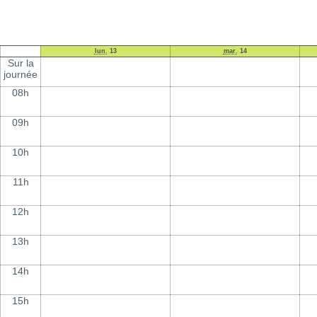
lun.
13
mar.
14
Sur la
journée
08h
09h
10h
11h
12h
13h
14h
15h