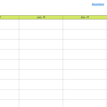
Imprimer
7
sam.
18
dim.
19