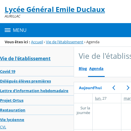
Panneau de gestion des cookies
Lycée Général Emile Duclaux
Menu de la rubrique
Contenu
AURILLAC
MENU
Vous êtes ici :
Accueil
›
Vie de l'établissement
›
Agenda
Vie de l'établ
Vie de l'établissement
Blog
Agenda
Covid 19
Délégués élèves premières
Aujourd’hui
Lettre d'information hebdomadaire
lun.
27
mar
Projet Ortus
Sur la
Restauration
journée
Vie lycéenne
CVL