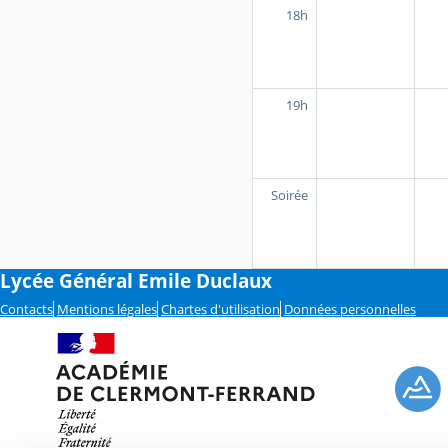
18h
19h
Soirée
Lycée Général Emile Duclaux
Contacts
Mentions légales
Chartes d'utilisation
Données personnelles