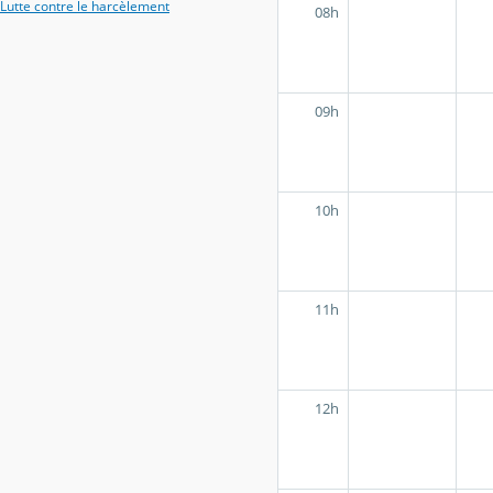
Lutte contre le harcèlement
08h
09h
10h
11h
12h