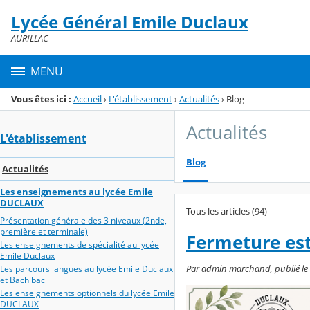
Panneau de gestion des cookies
Lycée Général Emile Duclaux
Menu de la rubrique
Contenu
AURILLAC
MENU
Vous êtes ici :
Accueil
›
L'établissement
›
Actualités
›
Blog
Actualités
L'établissement
Blog
Actualités
Les enseignements au lycée Emile
DUCLAUX
Tous les articles (94)
Présentation générale des 3 niveaux (2nde,
première et terminale)
Fermeture est
Les enseignements de spécialité au lycée
Emile Duclaux
Par admin marchand, publié le ve
Les parcours langues au lycée Emile Duclaux
et Bachibac
Les enseignements optionnels du lycée Emile
DUCLAUX