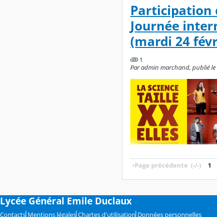
Participation
Journée inter
(mardi 24 févr
1
Par admin marchand, publié le v
‹
Page précédente
(-/-)
1
Lycée Général Emile Duclaux
Contacts
Mentions légales
Chartes d'utilisation
Données personnelles