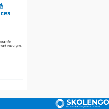
à
nces
 Journée
rmont Auvergne,