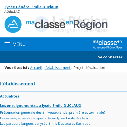
Panneau de gestion des cookies
Lycée Général Emile Duclaux
Menu de la rubrique
Contenu
AURILLAC
MENU
Se connecter
Vous êtes ici :
Accueil
›
L'établissement
›
Projet d'évaluation
L'établissement
Actualités
Les enseignements au lycée Emile DUCLAUX
Présentation générale des 3 niveaux (2nde, première et terminale)
Les enseignements de spécialité au lycée Emile Duclaux
Les parcours langues au lycée Emile Duclaux et Bachibac