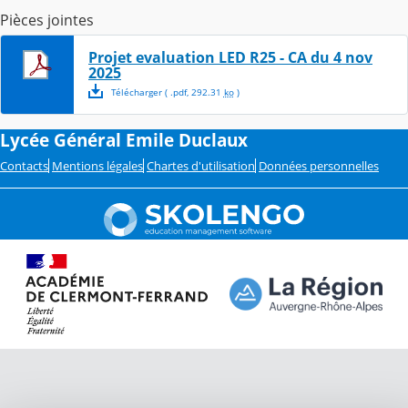
Pièces jointes
Projet evaluation LED R25 - CA du 4 nov
2025
Télécharger
( .
pdf
,
292.31
ko
)
Lycée Général Emile Duclaux
Contacts
Mentions légales
Chartes d'utilisation
Données personnelles