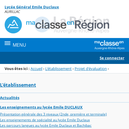
Panneau de gestion des cookies
Lycée Général Emile Duclaux
Menu de la rubrique
Contenu
AURILLAC
MENU
Se connecter
Vous êtes ici :
Accueil
›
L'établissement
›
Projet d'évaluation
›
L'établissement
Actualités
Les enseignements au lycée Emile DUCLAUX
Présentation générale des 3 niveaux (2nde, première et terminale)
Les enseignements de spécialité au lycée Emile Duclaux
Les parcours langues au lycée Emile Duclaux et Bachibac