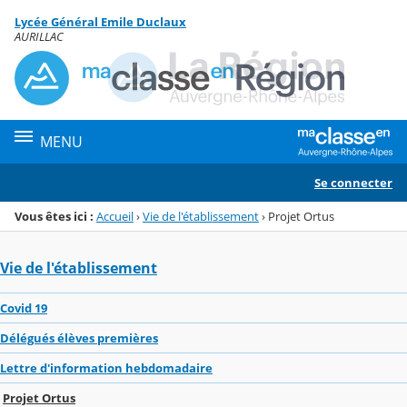
Panneau de gestion des cookies
Lycée Général Emile Duclaux
Menu de la rubrique
Contenu
AURILLAC
MENU
Se connecter
Vous êtes ici :
Accueil
›
Vie de l'établissement
›
Projet Ortus
Vie de l'établissement
Covid 19
Délégués élèves premières
Lettre d'information hebdomadaire
Projet Ortus