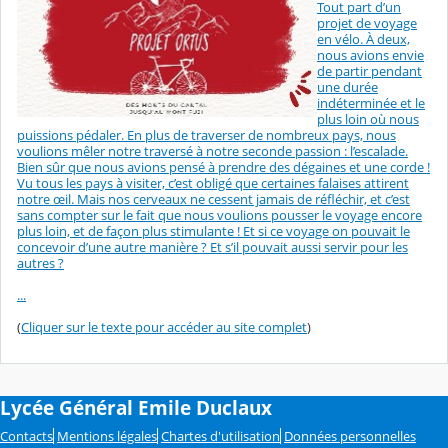
Tout part d’un
projet de voyage
en vélo. À deux,
nous avions envie
de partir pendant
une durée
indéterminée et le
plus loin où nous
puissions pédaler. En plus de traverser de nombreux pays, nous
voulions mêler notre traversé à notre seconde passion : l’escalade.
Bien sûr que nous avions pensé à prendre des dégaines et une corde !
Vu tous les pays à visiter, c’est obligé que certaines falaises attirent
notre œil. Mais nos cerveaux ne cessent jamais de réfléchir, et c’est
sans compter sur le fait que nous voulions pousser le voyage encore
plus loin, et de façon plus stimulante ! Et si ce voyage on pouvait le
concevoir d’une autre manière ? Et s’il pouvait aussi servir pour les
autres ?
...
(
Cliquer sur le texte pour accéder au site complet
)
Lycée Général Emile Duclaux
Contacts
Mentions légales
Chartes d'utilisation
Données personnelles