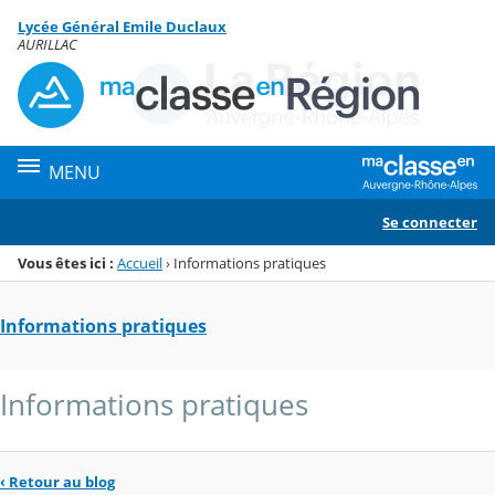
Panneau de gestion des cookies
Lycée Général Emile Duclaux
Menu de la rubrique
Contenu
AURILLAC
MENU
Se connecter
Vous êtes ici :
Accueil
›
Informations pratiques
Informations pratiques
Informations pratiques
‹
Retour au blog