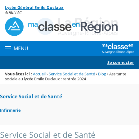
Panneau de gestion des cookies
Lycée Général Emile Duclaux
Menu de la rubrique
Contenu
AURILLAC
MENU
Se connecter
Vous êtes ici :
Accueil
›
Service Social et de Santé
›
Blog
›
Assitante
sociale au lycée Emile Duclaux : rentrée 2024
Service Social et de Santé
Infirmerie
Service Social et de Santé