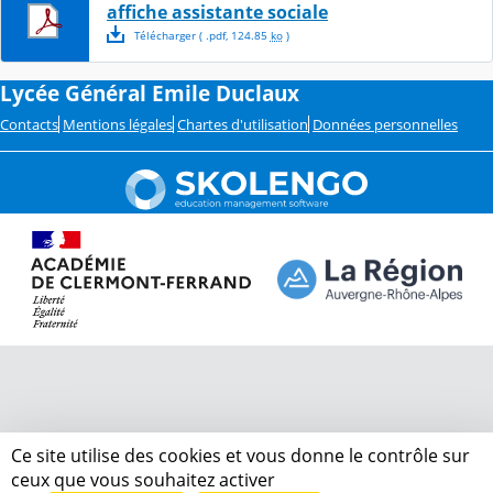
affiche assistante sociale
Télécharger
( .
pdf
,
124.85
ko
)
Lycée Général Emile Duclaux
Contacts
Mentions légales
Chartes d'utilisation
Données personnelles
Ce site utilise des cookies et vous donne le contrôle sur
ceux que vous souhaitez activer